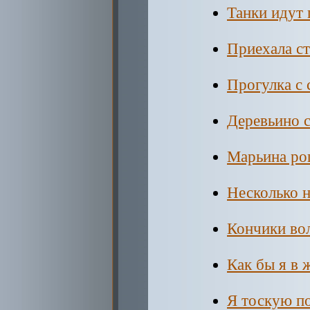
Танки идут 
Приехала с
Прогулка с
Деревьино 
Марьина ро
Несколько 
Кончики во
Как бы я в 
Я тоскую п