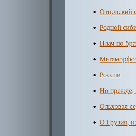
Отцовский 
Родной сиб
Плач по бра
Метаморфо
России
Но прежде, 
Ольховая с
О Грузия, н