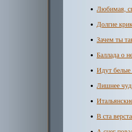
Любимая, с
Долгие кри
Зачем ты та
Баллада о н
Идут белые 
Лишнее чуд
Итальянские
В ста верст
А снег повал