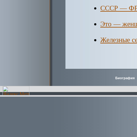
СССР — ФРГ
Это — жен
Железные с
Биография