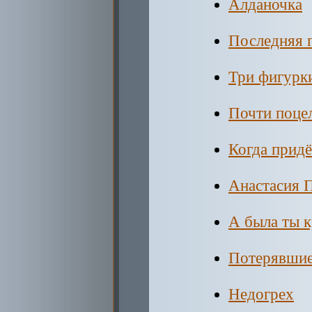
Алданочка
Последняя 
Три фигурк
Почти поце
Когда придё
Анастасия 
А была ты 
Потерявшие
Недогрех