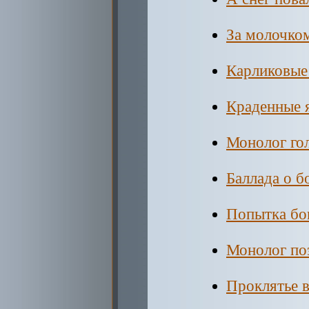
За молочко
Карликовые
Краденные 
Монолог го
Баллада о б
Попытка бо
Монолог по
Проклятье в